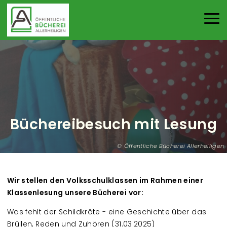
Direkt zum Inhalt
Haup
Büchereibesuch mit Lesung
Öffentliche Bücherei Allerheiligen
Wir stellen den Volksschulklassen im Rahmen einer
Klassenlesung unsere Bücherei vor:
Was fehlt der Schildkröte - eine Geschichte über das
Brüllen, Reden und Zuhören (31.03.2025)